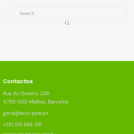
Contactos
Rua do Outeiro, 239
4755-330 Midões, Barcelos
geral@eco-pine.pt
+351 915 688 319
chamada para rede móvel nacional