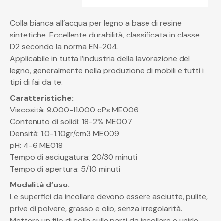
Colla bianca all’acqua per legno a base di resine
sintetiche. Eccellente durabilità, classificata in classe
D2 secondo la norma EN-204.
Applicabile in tutta l’industria della lavorazione del
legno, generalmente nella produzione di mobili e tutti i
tipi di fai da te.
Caratteristiche:
Viscosità: 9.000-11.000 cPs ME006
Contenuto di solidi: 18-2% ME007
Densità: 1.0-1.10gr/cm3 ME009
pH: 4-6 ME018
Tempo di asciugatura: 20/30 minuti
Tempo di apertura: 5/10 minuti
Modalità d’uso:
Le superfici da incollare devono essere asciutte, pulite,
prive di polvere, grasso e olio, senza irregolarità.
Mettere un filo di colla sulle parti da incollare e unirle