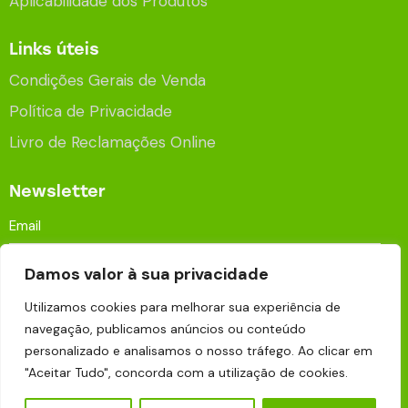
Aplicabilidade dos Produtos
Links úteis
Condições Gerais de Venda
Política de Privacidade
Livro de Reclamações Online
Newsletter
Damos valor à sua privacidade
Utilizamos cookies para melhorar sua experiência de
navegação, publicamos anúncios ou conteúdo
Aceito que os meus dados sejam processados e
personalizado e analisamos o nosso tráfego. Ao clicar em
armazenados para fins publicitários de acordo com a
"Aceitar Tudo", concorda com a utilização de cookies.
Política de Privacidade
.