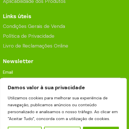
Aplicabilidade dos Produtos
Links úteis
Condições Gerais de Venda
Política de Privacidade
Livro de Reclamações Online
Newsletter
Damos valor à sua privacidade
Utilizamos cookies para melhorar sua experiência de
navegação, publicamos anúncios ou conteúdo
Aceito que os meus dados sejam processados e
personalizado e analisamos o nosso tráfego. Ao clicar em
armazenados para fins publicitários de acordo com a
"Aceitar Tudo", concorda com a utilização de cookies.
Política de Privacidade
.