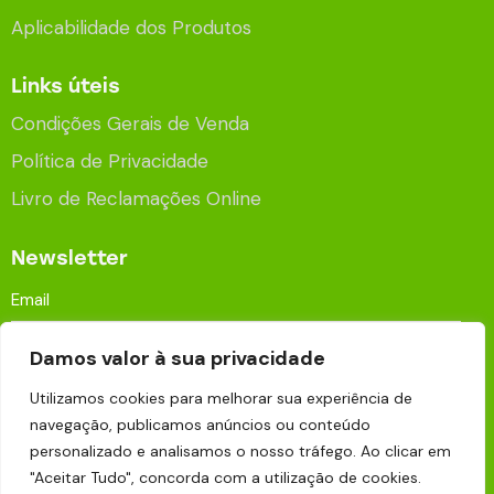
Aplicabilidade dos Produtos
Links úteis
Condições Gerais de Venda
Política de Privacidade
Livro de Reclamações Online
Newsletter
Damos valor à sua privacidade
Utilizamos cookies para melhorar sua experiência de
navegação, publicamos anúncios ou conteúdo
Aceito que os meus dados sejam processados e
personalizado e analisamos o nosso tráfego. Ao clicar em
armazenados para fins publicitários de acordo com a
"Aceitar Tudo", concorda com a utilização de cookies.
Política de Privacidade
.