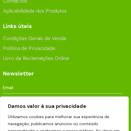
Contactos
Aplicabilidade dos Produtos
Links úteis
Condições Gerais de Venda
Política de Privacidade
Livro de Reclamações Online
Newsletter
Damos valor à sua privacidade
Utilizamos cookies para melhorar sua experiência de
Aceito que os meus dados sejam processados e
navegação, publicamos anúncios ou conteúdo
armazenados para fins publicitários de acordo com a
personalizado e analisamos o nosso tráfego. Ao clicar em