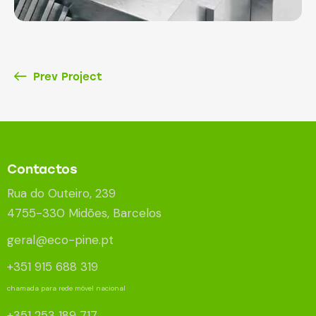
Prev Project
Contactos
Rua do Outeiro, 239
4755-330 Midões, Barcelos
geral@eco-pine.pt
+351 915 688 319
chamada para rede móvel nacional
+351 253 189 717