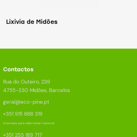
Lixívia de Midões
Contactos
Rua do Outeiro, 239
4755-330 Midões, Barcelos
geral@eco-pine.pt
+351 915 688 319
chamada para rede móvel nacional
+351 253 189 717