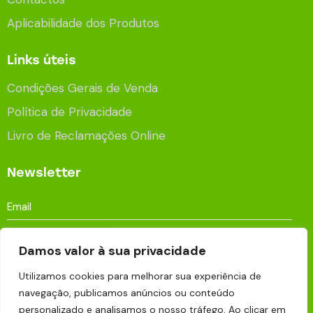
Aplicabilidade dos Produtos
Links úteis
Condições Gerais de Venda
Política de Privacidade
Livro de Reclamações Online
Newsletter
Damos valor à sua privacidade
Utilizamos cookies para melhorar sua experiência de
Aceito que os meus dados sejam processados e
navegação, publicamos anúncios ou conteúdo
armazenados para fins publicitários de acordo com a
personalizado e analisamos o nosso tráfego. Ao clicar em