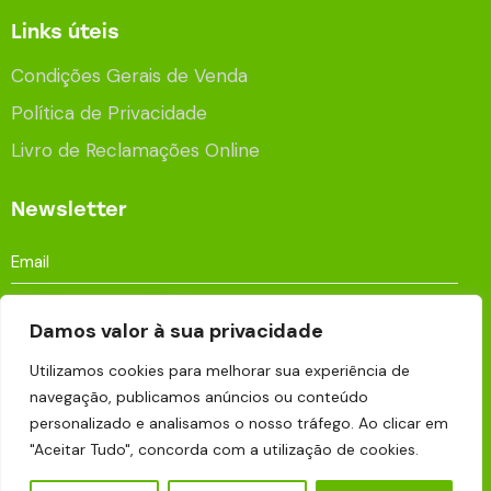
Links úteis
Condições Gerais de Venda
Política de Privacidade
Livro de Reclamações Online
Newsletter
Damos valor à sua privacidade
Utilizamos cookies para melhorar sua experiência de
Aceito que os meus dados sejam processados e
navegação, publicamos anúncios ou conteúdo
armazenados para fins publicitários de acordo com a
personalizado e analisamos o nosso tráfego. Ao clicar em
Política de Privacidade
.
"Aceitar Tudo", concorda com a utilização de cookies.