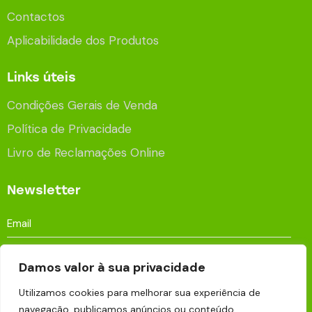
Contactos
Aplicabilidade dos Produtos
Links úteis
Condições Gerais de Venda
Política de Privacidade
Livro de Reclamações Online
Newsletter
Damos valor à sua privacidade
Utilizamos cookies para melhorar sua experiência de
Aceito que os meus dados sejam processados e
navegação, publicamos anúncios ou conteúdo