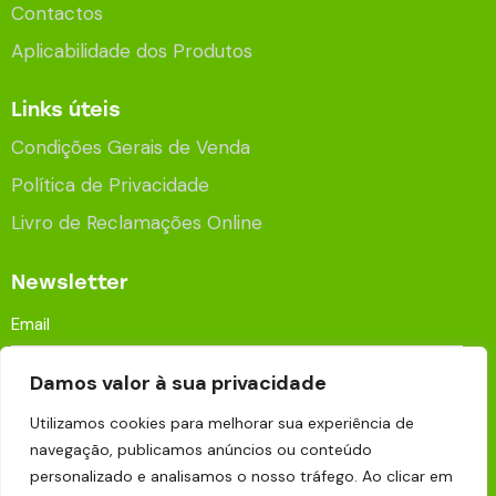
Contactos
Aplicabilidade dos Produtos
Links úteis
Condições Gerais de Venda
Política de Privacidade
Livro de Reclamações Online
Newsletter
Damos valor à sua privacidade
Utilizamos cookies para melhorar sua experiência de
navegação, publicamos anúncios ou conteúdo
Aceito que os meus dados sejam processados e
personalizado e analisamos o nosso tráfego. Ao clicar em
armazenados para fins publicitários de acordo com a