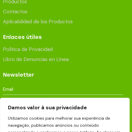
Productos
Contactos
Aplicabilidad de los Productos
Enlaces útiles
Política de Privacidad
Libro de Denuncias en Línea
Newsletter
Damos valor à sua privacidade
Utilizamos cookies para melhorar sua experiência de
Aceito que os meus dados sejam processados e
navegação, publicamos anúncios ou conteúdo
armazenados para fins publicitários de acordo com a