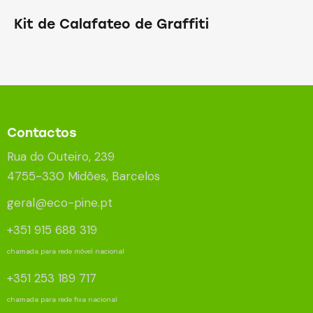
Kit de Calafateo de Graffiti
Contactos
Rua do Outeiro, 239
4755-330 Midões, Barcelos
geral@eco-pine.pt
+351 915 688 319
chamada para rede móvel nacional
+351 253 189 717
chamada para rede fixa nacional