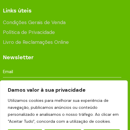
Links úteis
Condições Gerais de Venda
Política de Privacidade
Livro de Reclamações Online
Newsletter
Damos valor à sua privacidade
Utilizamos cookies para melhorar sua experiência de
Aceito que os meus dados sejam processados e
navegação, publicamos anúncios ou conteúdo
armazenados para fins publicitários de acordo com a
personalizado e analisamos o nosso tráfego. Ao clicar em
Política de Privacidade
.
"Aceitar Tudo", concorda com a utilização de cookies.