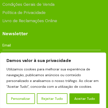
Condições Gerais de Venda
Política de Privacidade
Livro de Reclamações Online
Newsletter
Damos valor à sua privacidade
Utilizamos cookies para melhorar sua experiência de
Aceito que os meus dados sejam processados e
navegação, publicamos anúncios ou conteúdo
armazenados para fins publicitários de acordo com a
personalizado e analisamos o nosso tráfego. Ao clicar em
Política de Privacidade
.
"Aceitar Tudo", concorda com a utilização de cookies.
Personalizar
Rejeitar Tudo
Aceitar Tudo
Eco Pine © 2026 | Made with
by
BRANDUP . Marketing
Digital