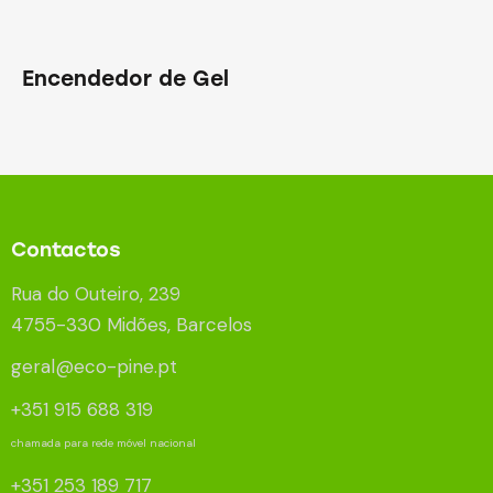
Encendedor de Gel
Contactos
Rua do Outeiro, 239
4755-330 Midões, Barcelos
geral@eco-pine.pt
+351 915 688 319
chamada para rede móvel nacional
+351 253 189 717