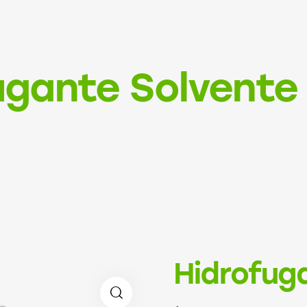
ugante Solvente
Hidrofug