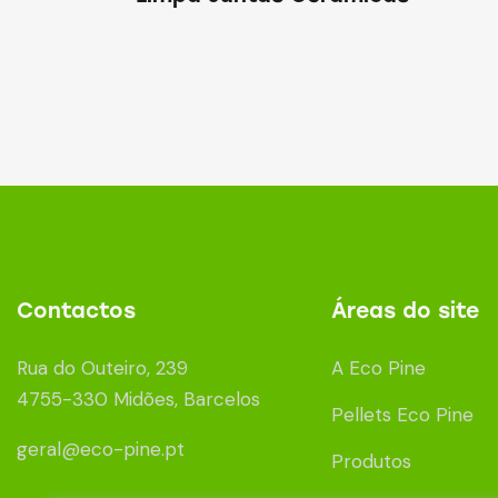
Contactos
Áreas do site
Rua do Outeiro, 239
A Eco Pine
4755-330 Midões, Barcelos
Pellets Eco Pine
geral@eco-pine.pt
Produtos