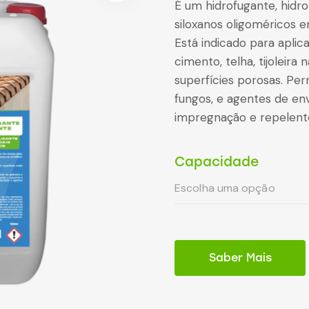
É um hidrofugante, hidro
siloxanos oligoméricos 
Está indicado para aplic
cimento, telha, tijoleira 
superfícies porosas. Per
fungos, e agentes de en
impregnação e repelent
Capacidade
Saber Mais