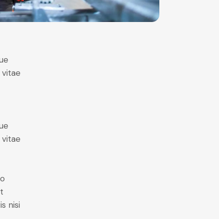
ue
 vitae
ue
 vitae
do
t
s nisi