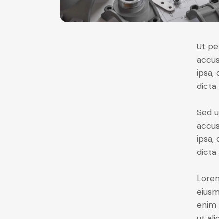
Ut pe
accus
ipsa,
dicta
Sed u
accus
ipsa,
dicta
Lorem
eiusm
enim 
ut al