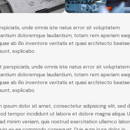
rspiciatis, unde omnis iste natus error sit voluptatem
antium doloremque laudantium, totam rem aperiam eaq
 quae ab illo inventore veritatis et quasi architecto beatae
 sunt, explicabo.
t perspiciatis, unde omnis iste natus error sit voluptatem
antium doloremque laudantium, totam rem aperiam eaq
 quae ab illo inventore veritatis et quasi architecto beatae
 sunt, explicabo.
 ipsum dolor sit amet, consectetur adipisicing elit, sed 
od tempor incididunt ut labore et dolore magna aliqua. U
ad minim veniam, quis nostrud exercitation ullamco labori
iquip ex ea commodo consequat. Duis aute irure dolor in