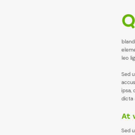
bland
eleme
leo li
Sed u
accus
ipsa,
dicta
At 
Sed u