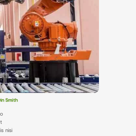
in Smith
do
t
s nisi