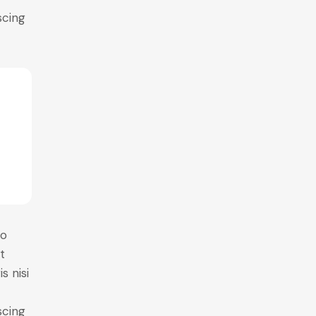
scing
do
t
s nisi
scing