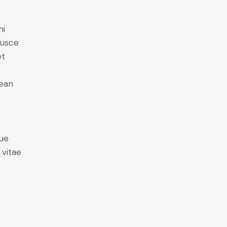
mi
Fusce
et
nean
ue
 vitae