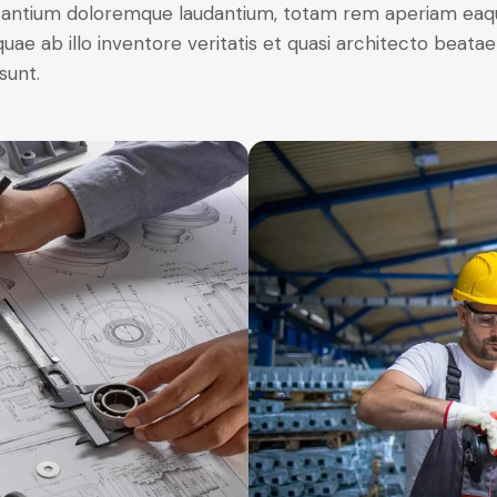
antium doloremque laudantium, totam rem aperiam eaq
 quae ab illo inventore veritatis et quasi architecto beatae
sunt.