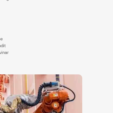
e
ce
ndit
vinar