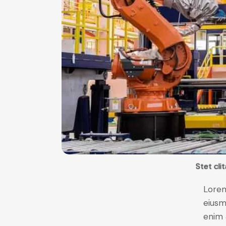
Stet cli
Lorem
eiusm
enim 