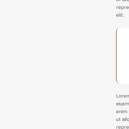
repre
elit.
Lorem
eiusm
enim 
ut al
repre