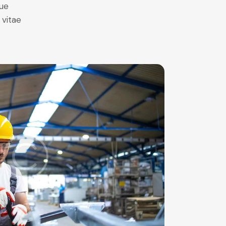
ue
 vitae