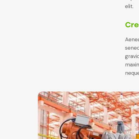
elit.
Cre
Aenea
senec
gravid
maxim
neque