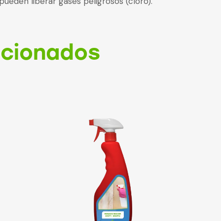
ueden liberar gases peligrosos (cloro).
acionados