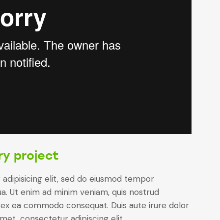
ry project
adipisicing elit, sed do eiusmod tempor
ua. Ut enim ad minim veniam, quis nostrud
uip ex ea commodo consequat. Duis aute irure dolor
met, consectetur adipiscing elit.