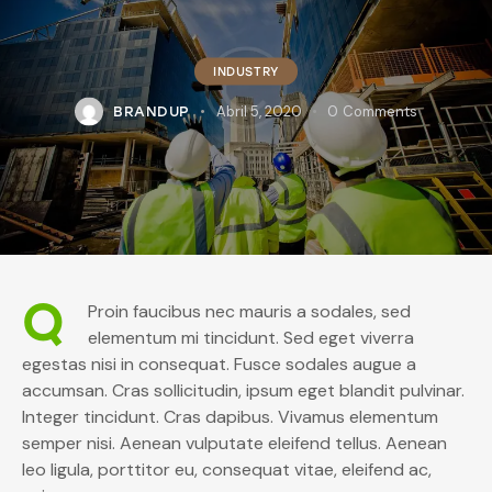
INDUSTRY
Abril 5, 2020
0
Comments
BRANDUP
Q
Proin faucibus nec mauris a sodales, sed
elementum mi tincidunt. Sed eget viverra
egestas nisi in consequat. Fusce sodales augue a
accumsan. Cras sollicitudin, ipsum eget blandit pulvinar.
Integer tincidunt. Cras dapibus. Vivamus elementum
semper nisi. Aenean vulputate eleifend tellus. Aenean
leo ligula, porttitor eu, consequat vitae, eleifend ac,