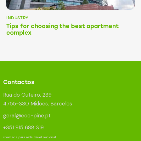
INDUSTRY
Tips for choosing the best apartment
complex
Contactos
Rua do Outeiro, 239
4755-330 Midões, Barcelos
geral@eco-pine.pt
+351 915 688 319
chamada para rede móvel nacional