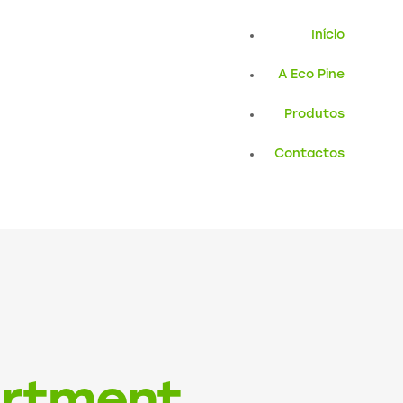
Início
A Eco Pine
Produtos
Contactos
artment