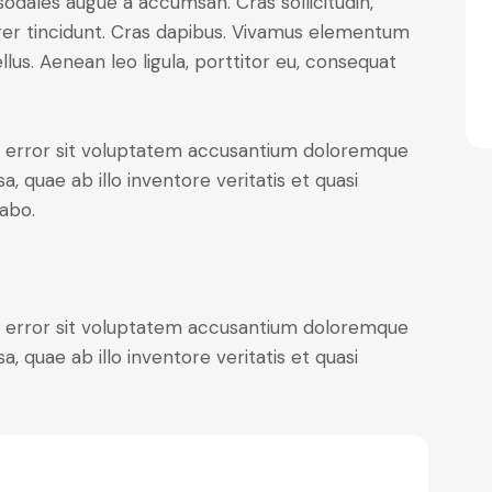
sodales augue a accumsan. Cras sollicitudin,
eger tincidunt. Cras dapibus. Vivamus elementum
lus. Aenean leo ligula, porttitor eu, consequat
us error sit voluptatem accusantium doloremque
 quae ab illo inventore veritatis et quasi
cabo.
us error sit voluptatem accusantium doloremque
 quae ab illo inventore veritatis et quasi