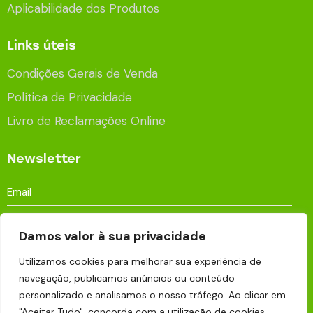
Aplicabilidade dos Produtos
Links úteis
Condições Gerais de Venda
Política de Privacidade
Livro de Reclamações Online
Newsletter
Damos valor à sua privacidade
Utilizamos cookies para melhorar sua experiência de
Aceito que os meus dados sejam processados e
navegação, publicamos anúncios ou conteúdo
armazenados para fins publicitários de acordo com a
personalizado e analisamos o nosso tráfego. Ao clicar em
Política de Privacidade
.
"Aceitar Tudo", concorda com a utilização de cookies.